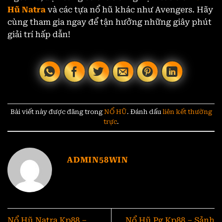
Hũ Natra
và các tựa nổ hũ khác như Avengers. Hãy
cùng tham gia ngay để tận hưởng những giây phút
giải trí hấp dẫn!
Bài viết này được đăng trong
NỔ HŨ
. Đánh dấu
liên kết thường
trực
.
ADMIN58WIN
Nổ Hũ Natra Kp88 –
Nổ Hũ Pg Kp88 – Sảnh