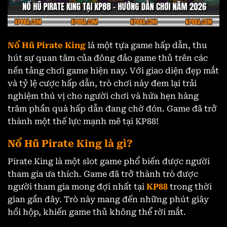
Nổ Hũ Pirate King
là một tựa game hấp dẫn, thu
hút sự quan tâm của đông đảo game thủ trên các
nền tảng chơi game hiện nay. Với giao diện đẹp mắt
và tỷ lệ cược hấp dẫn, trò chơi này đem lại trải
nghiệm thú vị cho người chơi và hứa hẹn hàng
trăm phần quà hấp dẫn đang chờ đón. Game đã trở
thành một thế lực mạnh mẽ tại KP88!
Nổ Hũ Pirate King là gì?
Pirate King là một slot game phổ biến được người
tham gia ưa thích. Game đã trở thành trò được
người tham gia mong đợi nhất tại
KP88
trong thời
gian gần đây. Trò này mang đến những phút giây
hồi hộp, khiến game thủ không thể rời mắt.