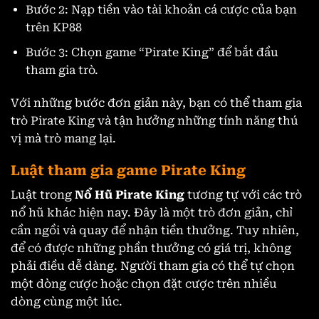
Bước 2: Nạp tiền vào tài khoản cá cược của bạn
trên KP88
Bước 3: Chọn game “Pirate King” để bắt đầu
tham gia trò.
Với những bước đơn giản này, bạn có thể tham gia
trò Pirate King và tận hưởng những tính năng thú
vị mà trò mang lại.
Luật tham gia game Pirate King
Luật trong
Nổ Hũ Pirate King
tương tự với các trò
nổ hũ khác hiện nay. Đây là một trò đơn giản, chỉ
cần ngồi và quay để nhận tiền thưởng. Tuy nhiên,
để có được những phần thưởng có giá trị, không
phải điều dễ dàng. Người tham gia có thể tự chọn
một dòng cược hoặc chọn đặt cược trên nhiều
dòng cùng một lúc.