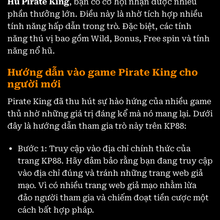
Hũ Pirate King
, bạn có cơ hội nhận được nhiều
phần thưởng lớn. Điều này là nhờ tích hợp nhiều
tính năng hấp dẫn trong trò. Đặc biệt, các tính
năng thú vị bao gồm Wild, Bonus, Free spin và tính
năng nổ hũ.
Hướng dẫn vào game Pirate King cho
người mới
Pirate King đã thu hút sự hào hứng của nhiều game
thủ nhờ những giá trị đáng kể mà nó mang lại. Dưới
đây là hướng dẫn tham gia trò này trên KP88:
Bước 1: Truy cập vào địa chỉ chính thức của
trang KP88. Hãy đảm bảo rằng bạn đang truy cập
vào địa chỉ đúng và tránh những trang web giả
mạo. Vì có nhiều trang web giả mạo nhằm lừa
đảo người tham gia và chiếm đoạt tiền cược một
cách bất hợp pháp.