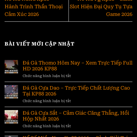
Hành Trình Thần Thoại
Slot Hiện Đại Quy Tụ Tựa
Cảm Xúc 2026
Game 2026
BÀI VIẾT MỚI CẬP NHẬT
Đá Gà Thomo Hôm Nay – Xem Trực Tiếp Full
HD 2026 KP88
ở
Chức năng bình luận bị tắt
Đá
Gà
Đá Gà Cựa Dao – Trực Tiếp Chất Lượng Cao
Thomo
Tại KP88 2026
Hôm
ở
Chức năng bình luận bị tắt
Nay
Đá
–
Gà
Đá Gà Cựa Sắt – Cảm Giác Căng Thẳng, Hồi
Xem
Cựa
Trực
Hộp Nhất 2026
Dao
Tiếp
ở
Chức năng bình luận bị tắt
–
Full
Đá
Trực
HD
Gà