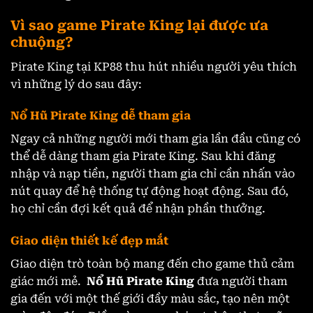
Vì sao game Pirate King lại được ưa
chuộng?
Pirate King tại KP88 thu hút nhiều người yêu thích
vì những lý do sau đây:
Nổ Hũ Pirate King dễ tham gia
Ngay cả những người mới tham gia lần đầu cũng có
thể dễ dàng tham gia Pirate King. Sau khi đăng
nhập và nạp tiền, người tham gia chỉ cần nhấn vào
nút quay để hệ thống tự động hoạt động. Sau đó,
họ chỉ cần đợi kết quả để nhận phần thưởng.
Giao diện thiết kế đẹp mắt
Giao diện trò toàn bộ mang đến cho game thủ cảm
giác mới mẻ.
Nổ Hũ Pirate King
đưa người tham
gia đến với một thế giới đầy màu sắc, tạo nên một