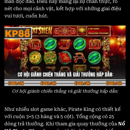
màn độc đáo. Điều này mang lại sự chân thực, rõ
nét cho mọi cảnh vật, kết hợp với những giai điệu
vui tươi, cuốn hút.
Cơ hội giành chiến thắng và giải thưởng hấp dẫn:
Như nhiều slot game khác, Pirate King có thiết kế
với cuộn 3×5 (3 hàng và 5 cột). Tổng cộng có 25
dòng trả thưởng. Khi tham gia quay thưởng của
Nổ