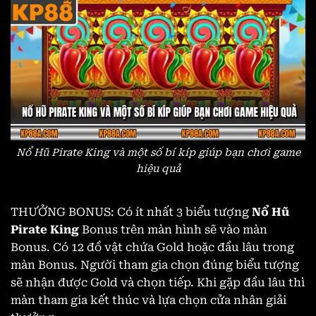
Nổ Hũ Pirate King và một số bí kíp giúp bạn chơi game
hiệu quả
THƯỞNG BONUS: Có ít nhất 3 biểu tượng
Nổ Hũ
Pirate King
Bonus trên màn hình sẽ vào màn
Bonus. Có 12 đồ vật chứa Gold hoặc đầu lâu trong
màn Bonus. Người tham gia chọn đúng biểu tượng
sẽ nhận được Gold và chọn tiếp. Khi gặp đầu lâu thì
màn tham gia kết thúc và lựa chọn cửa nhân giải