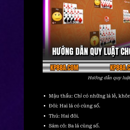
Hướng dẫn quy luật
Mậu thầu: Chỉ có những lá lẻ, khô
Đôi: Hai lá có cùng số.
Thú: Hai đôi.
Sám cô: Ba lá cùng số.