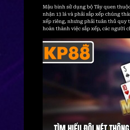
Mậu binh sử dụng bộ Tây quen thuộc 5
nhận 13 lá và phải sắp xếp chúng thành
xếp riêng, nhưng phải tuân thủ quy t
hoàn thành việc sắp xếp, các người c