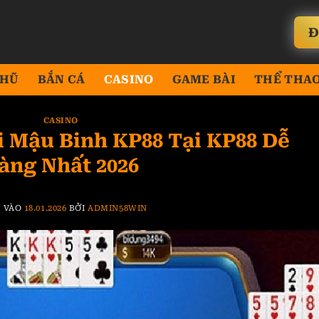
Đ
 HŨ
BẮN CÁ
CASINO
GAME BÀI
THỂ THA
CASINO
 Mậu Binh KP88 Tại KP88 Dễ
àng Nhất 2026
 VÀO
18.01.2026
BỞI
ADMIN58WIN