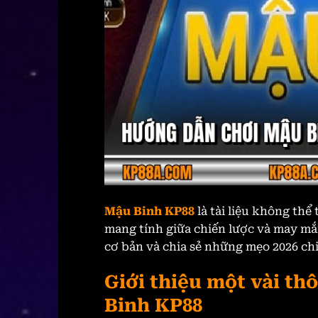
Mậu Binh KP88
là tài liệu không th
mang tính giữa chiến lược và may mắ
cơ bản và chia sẻ những mẹo 2026 ch
Giới thiệu một vài th
Binh KP88