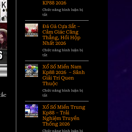
KP88 2026
–
Xem
Chức năng bình luận bị
Trực
ở
tắt
Tiếp
Đá
Full
Gà
Đá Gà Cựa Sắt –
HD
Cựa
Cảm Giác Căng
2026
Dao
Thẳng, Hồi Hộp
KP88
–
Nhất 2026
Trực
Tiếp
Chức năng bình luận bị
Chất
ở
tắt
Lượng
Đá
Cao
Gà
Xổ Số Miền Nam
Tại
Cựa
Kp88 2026 – Sảnh
KP88
Sắt
Giải Trí Quen
2026
–
Thuộc
Cảm
Giác
Chức năng bình luận bị
tắc
Căng
ở
tắt
Thẳng,
Xổ
Hồi
Số
Xổ Số Miền Trung
Hộp
Miền
Kp88 – Trải
Nhất
Nam
Nghiệm Truyền
2026
Kp88
Thống 2026
2026
–
Chức năng bình luận bị