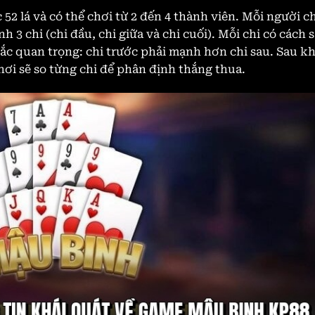
2 lá và có thể chơi từ 2 đến 4 thành viên. Mỗi người c
 3 chi (chi đầu, chi giữa và chi cuối). Mỗi chi có cách 
ắc quan trọng: chi trước phải mạnh hơn chi sau. Sau kh
hơi sẽ so từng chi để phân định thắng thua.