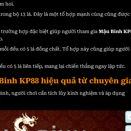
ếm hoi.
 trong bộ 13 lá. Đây là một tổ hợp mạnh cùng cũng được
t trường hợp đặc biệt giúp người tham gia
Mậu Binh KP
o.
 mỗi đều có 5 lá đồng chất. Tổ hợp này cũng giúp người
ều có 5 lá liên tiếp, mang lại chiến thắng ngay lập tức.
Binh KP88 hiệu quả từ chuyên gi
inh, người chơi cần tích lũy kinh nghiệm và áp dụng
.