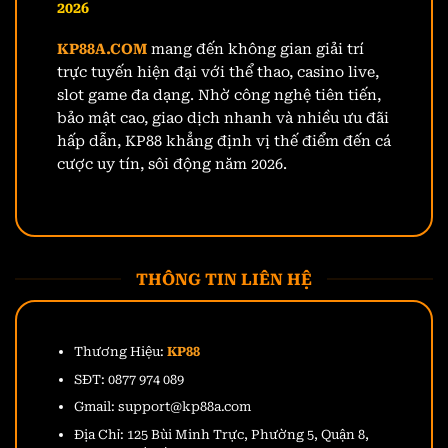
2026
KP88A.COM
mang đến không gian giải trí
trực tuyến hiện đại với thể thao, casino live,
slot game đa dạng. Nhờ công nghệ tiên tiến,
bảo mật cao, giao dịch nhanh và nhiều ưu đãi
hấp dẫn, KP88 khẳng định vị thế điểm đến cá
cược uy tín, sôi động năm 2026.
THÔNG TIN LIÊN HỆ
Thương Hiệu:
KP88
SĐT: 0877 974 089
Gmail:
support@kp88a.com
Địa Chỉ: 125 Bùi Minh Trực, Phường 5, Quận 8,