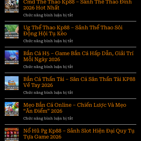
Cmd Thể Thao Kp88 – Sảnh Thể Thao Đỉnh
Hiểu
Thao
Quy
2026 Hot Nhất
Kp88
Tắc
ở
Chức năng bình luận bị tắt
–
Và
Cmd
Sảnh
Bí
Thể
Ug Thể Thao Kp88 – Sảnh Thể Thao Sôi
Cá
Quyết
Thao
Cược
Động Hội Tụ Kèo
Chơi
Kp88
Thể
2026
ở
Chức năng bình luận bị tắt
–
Thao
Ug
Sảnh
Toàn
Thể
Bắn Cá H5 – Game Bắn Cá Hấp Dẫn, Giải Trí
Thể
Diện
Thao
Thao
Mỗi Ngày 2026
2026
Kp88
Đỉnh
ở
Chức năng bình luận bị tắt
–
2026
Bắn
Sảnh
Hot
Cá
Bắn Cá Thần Tài – Săn Cá Săn Thần Tài KP88
Thể
Nhất
H5
Thao
Về Tay 2026
–
Sôi
ở
Chức năng bình luận bị tắt
Game
Động
Bắn
Bắn
Hội
Cá
Mẹo Bắn Cá Online – Chiến Lược Và Mẹo
Cá
Tụ
Thần
Hấp
“Ăn Điểm” 2026
Kèo
Tài
Dẫn,
ở
Chức năng bình luận bị tắt
–
Giải
Mẹo
Săn
Trí
Bắn
Nổ Hũ Pg Kp88 – Sảnh Slot Hiện Đại Quy Tụ
Cá
Mỗi
Cá
Săn
Tựa Game 2026
Ngày
Online
Thần