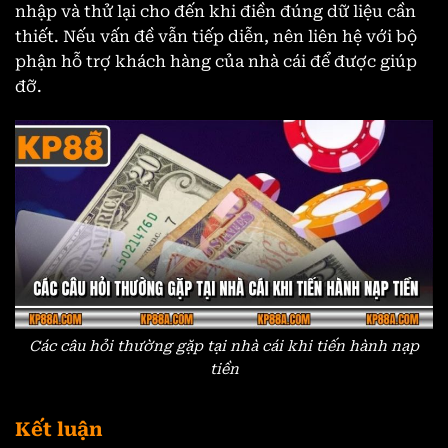
nhập và thử lại cho đến khi điền đúng dữ liệu cần
thiết. Nếu vấn đề vẫn tiếp diễn, nên liên hệ với bộ
phận hỗ trợ khách hàng của nhà cái để được giúp
đỡ.
Các câu hỏi thường gặp tại nhà cái khi tiến hành nạp
tiền
Kết luận