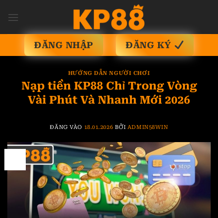
Bỏ
qua
nội
dung
ĐĂNG NHẬP
ĐĂNG KÝ
HƯỚNG DẪN NGƯỜI CHƠI
Nạp tiền KP88 Chỉ Trong Vòng
Vài Phút Và Nhanh Mới 2026
ĐĂNG VÀO
18.01.2026
BỞI
ADMIN58WIN
18
Th1