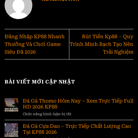
Đăng Nhập KP88 Nhanh
Rút Tiền Kp88 – Quy
Thưởng Và Chơi Game
Trình Minh Bạch Tạo Nên
Siêu Đã 2026
Trải Nghiệm
BÀI VIẾT MỚI CẬP NHẬT
Đá Gà Thomo Hôm Nay – Xem Trực Tiếp Full
HD 2026 KP88
ở
Chức năng bình luận bị tắt
Đá
Gà
Đá Gà Cựa Dao – Trực Tiếp Chất Lượng Cao
Thomo
Tại KP88 2026
Hôm