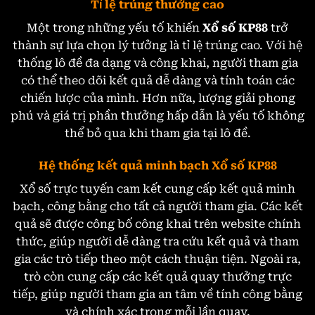
Tỉ lệ trúng thưởng cao
Một trong những yếu tố khiến
Xổ số KP88
trở
thành sự lựa chọn lý tưởng là tỉ lệ trúng cao. Với hệ
thống lô đề đa dạng và công khai, người tham gia
có thể theo dõi kết quả dễ dàng và tính toán các
chiến lược của mình. Hơn nữa, lượng giải phong
phú và giá trị phần thưởng hấp dẫn là yếu tố không
thể bỏ qua khi tham gia tại lô đề.
Hệ thống kết quả minh bạch Xổ số KP88
Xổ số trực tuyến cam kết cung cấp kết quả minh
bạch, công bằng cho tất cả người tham gia. Các kết
quả sẽ được công bố công khai trên website chính
thức, giúp người dễ dàng tra cứu kết quả và tham
gia các trò tiếp theo một cách thuận tiện. Ngoài ra,
trò còn cung cấp các kết quả quay thưởng trực
tiếp, giúp người tham gia an tâm về tính công bằng
và chính xác trong mỗi lần quay.