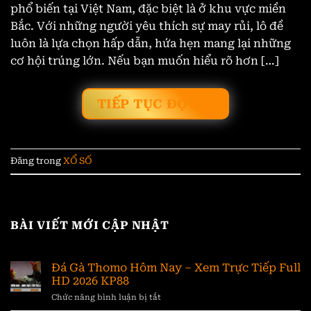
phổ biến tại Việt Nam, đặc biệt là ở khu vực miền
Bắc. Với những người yêu thích sự may rủi, lô đề
luôn là lựa chọn hấp dẫn, hứa hẹn mang lại những
cơ hội trúng lớn. Nếu bạn muốn hiểu rõ hơn […]
TIẾP TỤC ĐỌC
→
Đăng trong
XỔ SỐ
BÀI VIẾT MỚI CẬP NHẬT
Đá Gà Thomo Hôm Nay – Xem Trực Tiếp Full
HD 2026 KP88
ở
Chức năng bình luận bị tắt
Đá