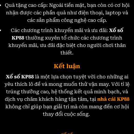
Quà tặng cao cấp: Ngoài tiền mặt, bạn còn có cơ hội
nhận được các phần quà như điện thoại, laptop và
các sản phẩm công nghệ cao cấp.
Các chương trình khuyến mãi và ưu đãi:
Xổ số
KP88
thường xuyên tổ chức các chương trình
khuyến mãi, ưu đãi đặc biệt cho người chơi thân
thiết.
Kết luận
Xổ số KP88
là một lựa chọn tuyệt vời cho những ai
yêu thích lô đề và mong muốn thử vận may. Với tỉ lệ
trúng thưởng cao, hệ thống kết quả minh bạch, và
dịch vụ chăm khách hàng tận tâm, tại
nhà cái KP88
không chỉ giúp bạn giải trí mà còn mang đến cơ hội
thay đổi cuộc sống.