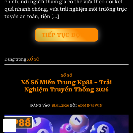
chỉnh, nơi người tham gia có thể vừa theo dõi kết
quả nhanh chóng, vừa trải nghiệm môi trường trực
tuyến an toàn, tiện […]
TIẾP TỤC ĐỌC
→
Đăng trong
XỔ SỐ
XỔ SỐ
Xổ Số Miền Trung Kp88 – Trải
Nghiệm Truyền Thống 2026
ĐĂNG VÀO
18.01.2026
BỞI
ADMIN58WIN
18
Th1