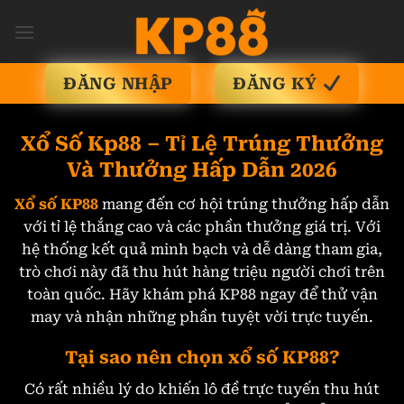
Bỏ
qua
nội
dung
ĐĂNG NHẬP
ĐĂNG KÝ
Xổ Số Kp88 – Tỉ Lệ Trúng Thưởng
Và Thưởng Hấp Dẫn 2026
Xổ số KP88
mang đến cơ hội trúng thưởng hấp dẫn
với tỉ lệ thắng cao và các phần thưởng giá trị. Với
hệ thống kết quả minh bạch và dễ dàng tham gia,
trò chơi này đã thu hút hàng triệu người chơi trên
toàn quốc. Hãy khám phá KP88 ngay để thử vận
may và nhận những phần tuyệt vời trực tuyến.
Tại sao nên chọn xổ số KP88?
Có rất nhiều lý do khiến lô đề trực tuyến thu hút