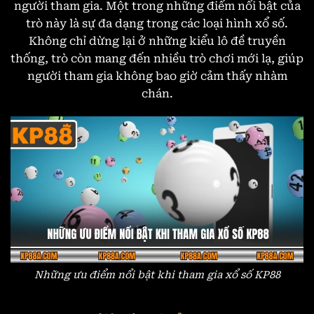
người tham gia. Một trong những điểm nổi bật của
trò này là sự đa dạng trong các loại hình xổ số.
Không chỉ dừng lại ở những kiểu lô đề truyền
thống, trò còn mang đến nhiều trò chơi mới lạ, giúp
người tham gia không bao giờ cảm thấy nhàm
chán.
Những ưu điểm nổi bật khi tham gia xổ số KP88