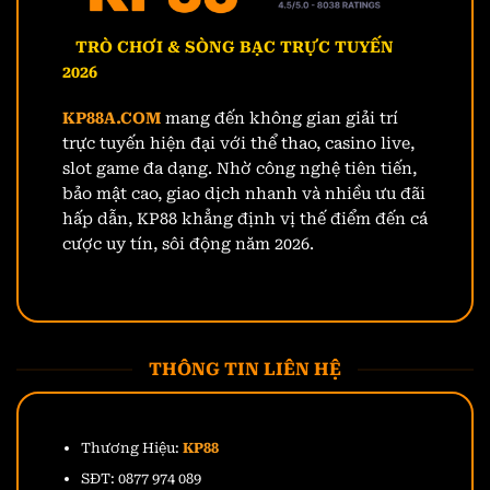
TRÒ CHƠI & SÒNG BẠC TRỰC TUYẾN
2026
KP88A.COM
mang đến không gian giải trí
trực tuyến hiện đại với thể thao, casino live,
slot game đa dạng. Nhờ công nghệ tiên tiến,
bảo mật cao, giao dịch nhanh và nhiều ưu đãi
hấp dẫn, KP88 khẳng định vị thế điểm đến cá
cược uy tín, sôi động năm 2026.
THÔNG TIN LIÊN HỆ
Thương Hiệu:
KP88
SĐT: 0877 974 089