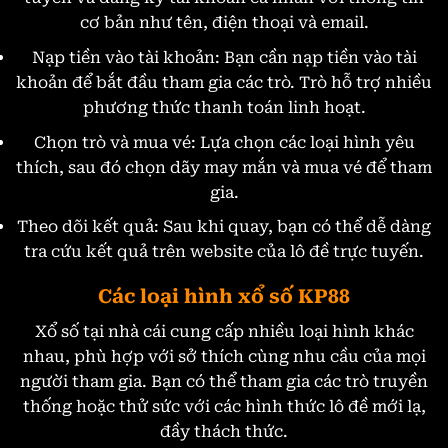
cơ bản như tên, điện thoại và email.
Nạp tiền vào tài khoản: Bạn cần nạp tiền vào tài
khoản để bắt đầu tham gia các trò. Trò hỗ trợ nhiều
phương thức thanh toán linh hoạt.
Chọn trò và mua vé: Lựa chọn các loại hình yêu
thích, sau đó chọn dãy may mắn và mua vé để tham
gia.
Theo dõi kết quả: Sau khi quay, bạn có thể dễ dàng
tra cứu kết quả trên website của lô đề trực tuyến.
Các loại hình xổ số KP88
Xổ số tại nhà cái cung cấp nhiều loại hình khác
nhau, phù hợp với sở thích cùng nhu cầu của mọi
người tham gia. Bạn có thể tham gia các trò truyền
thống hoặc thử sức với các hình thức lô đề mới lạ,
đầy thách thức.