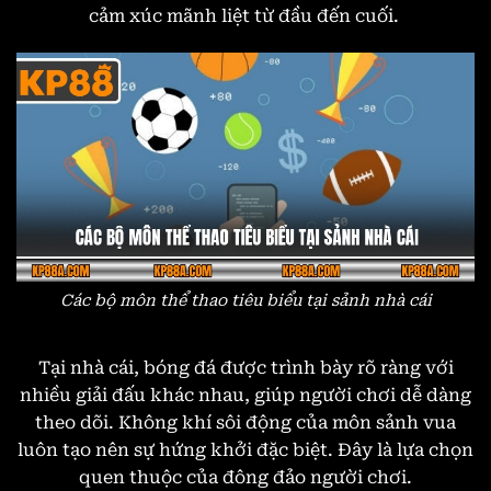
cảm xúc mãnh liệt từ đầu đến cuối.
Các bộ môn thể thao tiêu biểu tại sảnh nhà cái
Tại nhà cái, bóng đá được trình bày rõ ràng với
nhiều giải đấu khác nhau, giúp người chơi dễ dàng
theo dõi. Không khí sôi động của môn sảnh vua
luôn tạo nên sự hứng khởi đặc biệt. Đây là lựa chọn
quen thuộc của đông đảo người chơi.