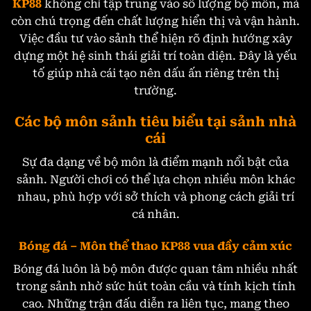
KP88
không chỉ tập trung vào số lượng bộ môn, mà
còn chú trọng đến chất lượng hiển thị và vận hành.
Việc đầu tư vào sảnh thể hiện rõ định hướng xây
dựng một hệ sinh thái giải trí toàn diện. Đây là yếu
tố giúp nhà cái tạo nên dấu ấn riêng trên thị
trường.
Các bộ môn sảnh tiêu biểu tại sảnh nhà
cái
Sự đa dạng về bộ môn là điểm mạnh nổi bật của
sảnh. Người chơi có thể lựa chọn nhiều môn khác
nhau, phù hợp với sở thích và phong cách giải trí
cá nhân.
Bóng đá – Môn thể thao KP88 vua đầy cảm xúc
Bóng đá luôn là bộ môn được quan tâm nhiều nhất
trong sảnh nhờ sức hút toàn cầu và tính kịch tính
cao. Những trận đấu diễn ra liên tục, mang theo