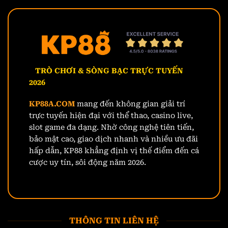
Thắng
2026
TRÒ CHƠI & SÒNG BẠC TRỰC TUYẾN
2026
KP88A.COM
mang đến không gian giải trí
trực tuyến hiện đại với thể thao, casino live,
slot game đa dạng. Nhờ công nghệ tiên tiến,
bảo mật cao, giao dịch nhanh và nhiều ưu đãi
hấp dẫn, KP88 khẳng định vị thế điểm đến cá
cược uy tín, sôi động năm 2026.
THÔNG TIN LIÊN HỆ