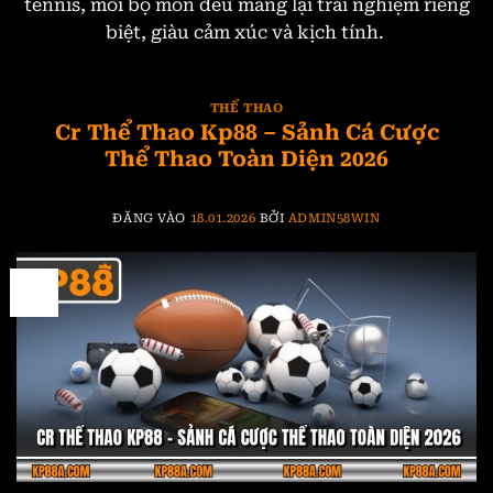
tennis, mỗi bộ môn đều mang lại trải nghiệm riêng
biệt, giàu cảm xúc và kịch tính.
THỂ THAO
Cr Thể Thao Kp88 – Sảnh Cá Cược
Thể Thao Toàn Diện 2026
ĐĂNG VÀO
18.01.2026
BỞI
ADMIN58WIN
18
Th1