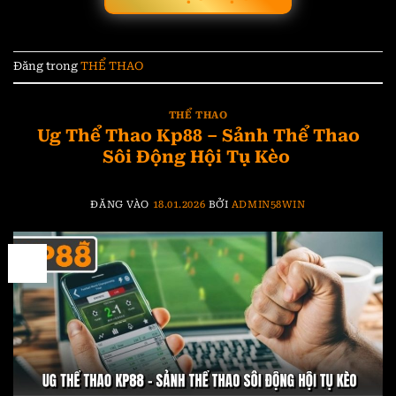
Đăng trong
THỂ THAO
THỂ THAO
Ug Thể Thao Kp88 – Sảnh Thể Thao
Sôi Động Hội Tụ Kèo
ĐĂNG VÀO
18.01.2026
BỞI
ADMIN58WIN
18
Th1