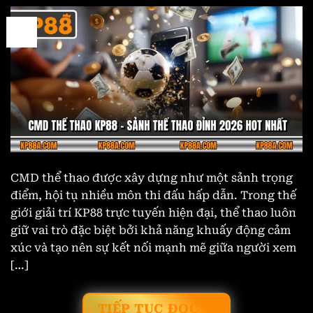
18
Th1
CMD thể thao được xây dựng như một sảnh trọng
điểm, hội tụ nhiều môn thi đấu hấp dẫn. Trong thế
giới giải trí KP88 trực tuyến hiện đại, thể thao luôn
giữ vai trò đặc biệt bởi khả năng khuấy động cảm
xúc và tạo nên sự kết nối mạnh mẽ giữa người xem
[…]
TIẾP TỤC ĐỌC
→