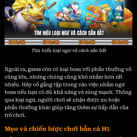
Tìm hiểu loại ngư và cách săn bắt
Ngoài ra, game còn có loại boss với phần thưởng vô
cùng lớn, nhưng chúng cũng khó nhắm hơn rất
nhiều. Hãy cố gắng tập trung vào việc nhắm ngư
boss nếu bạn có đủ khả năng và súng mạnh. Thông
qua loại ngư, người chơi sẽ nhận được xu hoặc
phần thưởng khác giúp tăng thêm sự hấp dẫn của
trò chơi.
Mẹo và chiến lược chơi bắn cá H5