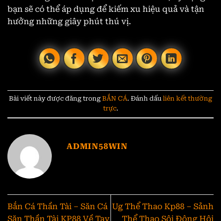
bạn sẽ có thể áp dụng để kiếm xu hiệu quả và tận
hưởng những giây phút thú vị.
Bài viết này được đăng trong
BẮN CÁ
. Đánh dấu
liên kết thường
trực
.
ADMIN58WIN
Bắn Cá Thần Tài – Săn Cá
Ug Thể Thao Kp88 – Sảnh
Săn Thần Tài KP88 Về Tay
Thể Thao Sôi Động Hội