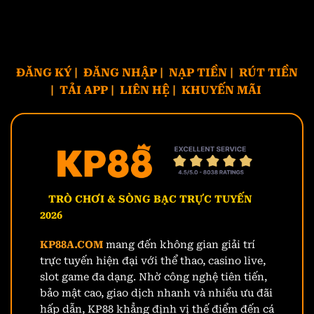
Bài
Trò
Nhất
Liêng
Chơi
2026
KP88
Quen
–
Thuộc
Hướng
Giải
Dẫn
Trí
ĐĂNG KÝ
|
ĐĂNG NHẬP
|
NẠP TIỀN
|
RÚT TIỀN
Chi
2026
Tiết
|
TẢI APP
|
LIÊN HỆ
|
KHUYẾN MÃI
Chơi
Thắng
2026
TRÒ CHƠI & SÒNG BẠC TRỰC TUYẾN
2026
KP88A.COM
mang đến không gian giải trí
trực tuyến hiện đại với thể thao, casino live,
slot game đa dạng. Nhờ công nghệ tiên tiến,
bảo mật cao, giao dịch nhanh và nhiều ưu đãi
hấp dẫn, KP88 khẳng định vị thế điểm đến cá