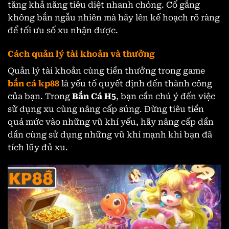
tăng khả năng tiêu diệt nhanh chóng. Cố gắng
không bắn ngẫu nhiên mà hãy lên kế hoạch rõ ràng
để tối ưu số xu nhận được.
Cách quản lý tài khoản và thưởng
Quản lý tài khoản cùng tiền thưởng trong game
bắn cá kp88
là yếu tố quyết định đến thành công
của bạn. Trong
Bắn Cá H5
, bạn cần chú ý đến việc
sử dụng xu cùng nâng cấp súng. Đừng tiêu tiền
quá mức vào những vũ khí yếu, hãy nâng cấp dần
dần cùng sử dụng những vũ khí mạnh khi bạn đã
tích lũy đủ xu.