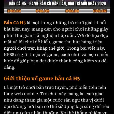
Bắn Cá H5
là một trong những trò chơi giải trí nổi
bật hiện nay, mang đến cho người chơi những giây
phút thư giãn trải nghiệm hấp dẫn. Với đồ họa đẹp
mắt và lối chơi dễ hiểu, game thu hút hàng triệu
người chơi trên khắp thế giới. Trong bài viết này,
KP88 sẽ giới thiệu về game, cách chơi và mẹo chiến
lược để giúp bạn đạt được thành công kiếm xu dễ
dàng.
Giới thiệu về game bắn cá H5
Là một trò chơi bắn trực tuyến, phổ biến trên nền
tảng web mobile. Trò chơi này mang lại cảm giác
như đang tham gia một cuộc săn ngư thú vị dưới
đại dương, nơi bạn có thể sử dụng loại súng để tiêu
diệt ngư cùn nhận thưởng. Với hệ thống nhiệm vụ