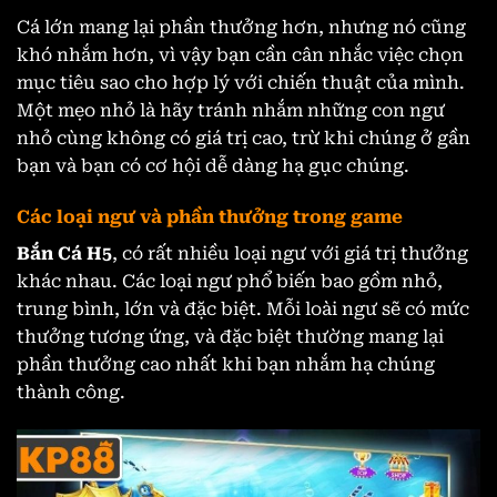
Cá lớn mang lại phần thưởng hơn, nhưng nó cũng
khó nhắm hơn, vì vậy bạn cần cân nhắc việc chọn
mục tiêu sao cho hợp lý với chiến thuật của mình.
Một mẹo nhỏ là hãy tránh nhắm những con ngư
nhỏ cùng không có giá trị cao, trừ khi chúng ở gần
bạn và bạn có cơ hội dễ dàng hạ gục chúng.
Các loại ngư và phần thưởng trong game
Bắn Cá H5
, có rất nhiều loại ngư với giá trị thưởng
khác nhau. Các loại ngư phổ biến bao gồm nhỏ,
trung bình, lớn và đặc biệt. Mỗi loài ngư sẽ có mức
thưởng tương ứng, và đặc biệt thường mang lại
phần thưởng cao nhất khi bạn nhắm hạ chúng
thành công.